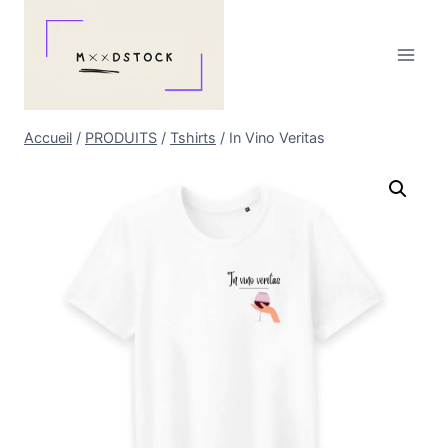
Aller
au
contenu
Accueil
/
PRODUITS
/
Tshirts
/
In Vino Veritas