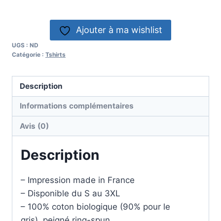
In
Vino
Ajouter à ma wishlist
Veritas
UGS :
ND
Catégorie :
Tshirts
Description
Informations complémentaires
Avis (0)
Description
– Impression made in France
– Disponible du S au 3XL
– 100% coton biologique (90% pour le
gris), peigné ring-spun