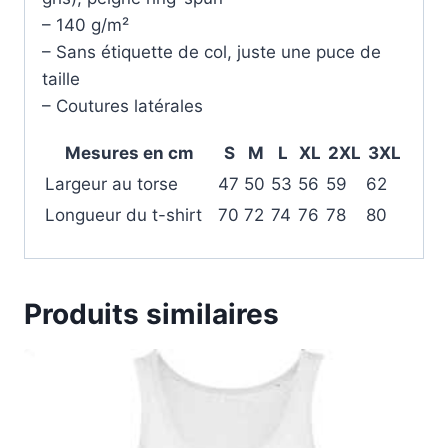
– 140 g/m²
– Sans étiquette de col, juste une puce de
taille
– Coutures latérales
Mesures en cm
S
M
L
XL
2XL
3XL
Largeur au torse
47
50
53
56
59
62
Longueur du t-shirt
70
72
74
76
78
80
Produits similaires