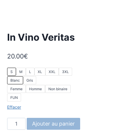
In Vino Veritas
20.00
€
S
M
L
XL
XXL
3XL
Blanc
Gris
Femme
Homme
Non binaire
FUN
Effacer
quantité
Ajouter au panier
de