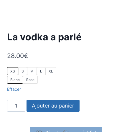
La vodka a parlé
28.00
€
XS
S
M
L
XL
Blanc
Rose
Effacer
quantité
Ajouter au panier
de
La
vodka