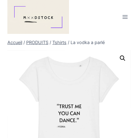
Aller
au
contenu
Accueil
/
PRODUITS
/
Tshirts
/
La vodka a parlé