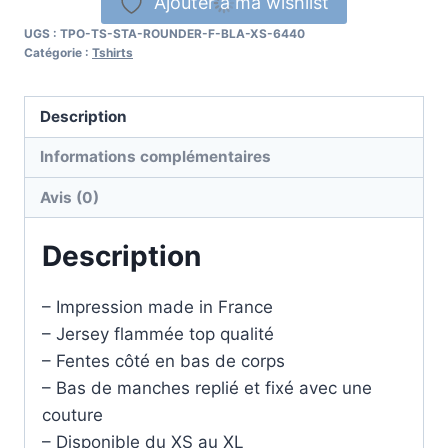
Ajouter à ma wishlist
a
UGS :
TPO-TS-STA-ROUNDER-F-BLA-XS-6440
parlé
Catégorie :
Tshirts
Description
Informations complémentaires
Avis (0)
Description
– Impression made in France
– Jersey flammée top qualité
– Fentes côté en bas de corps
– Bas de manches replié et fixé avec une
couture
– Disponible du XS au XL