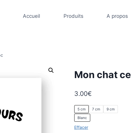
Accueil
Produits
A propos
oc
Mon chat ce
3.00
€
5 cm
7 cm
9 cm
Blanc
Effacer