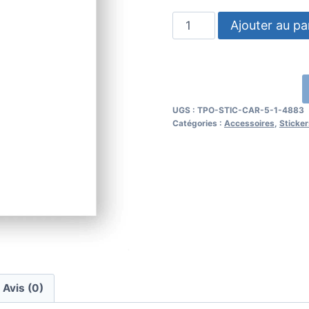
quantité
Ajouter au pa
de
Mon
chat
ce
UGS :
TPO-STIC-CAR-5-1-4883
coloc
Catégories :
Accessoires
,
Sticker
Avis (0)