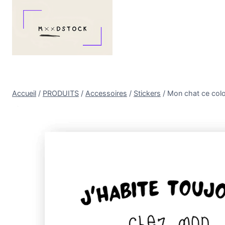
Aller
au
contenu
Accueil
/
PRODUITS
/
Accessoires
/
Stickers
/
Mon chat ce col