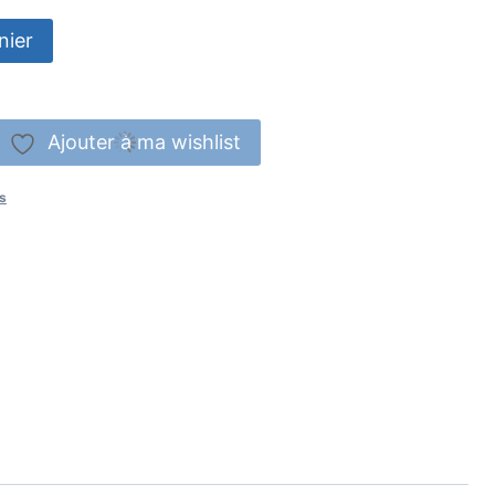
nier
Ajouter à ma wishlist
s