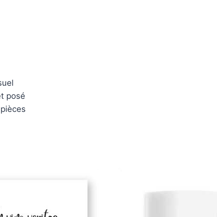
suel
et posé
 pièces